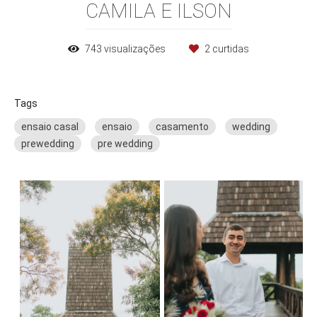
CAMILA E ILSON
743
visualizações
2
curtidas
Tags
ensaio casal
ensaio
casamento
wedding
prewedding
pre wedding