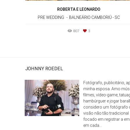
ROBERTA E LEONARDO
PRE WEDDING
BALNEÁRIO CAMBORIÚ - SC
807
3
JOHNNY ROEDEL
Fotógrafo, publicitário, 
minha esposa. Amo músic
filmes, vídeo-game, tatua
hambúrguer e jogar baral
considero um fotógrafo
visão não tão tradicional
focado em registrar a e
em cada...