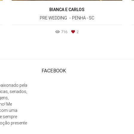
BIANCA E CARLOS
PRE WEDDING
PENHA - SC
716
2
FACEBOOK
apaixonado pela
as, seriados,
gens,
ho! Me
 com uma
 e sempre
moção presente