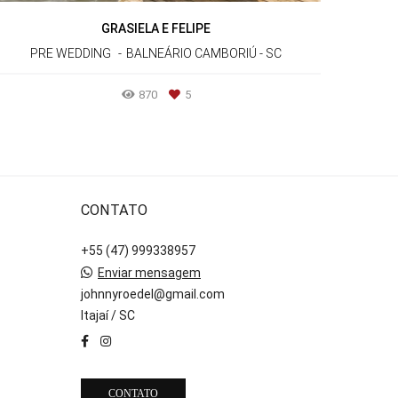
GRASIELA E FELIPE
PRE WEDDING
BALNEÁRIO CAMBORIÚ - SC
870
5
CONTATO
+55 (47) 999338957
Enviar mensagem
johnnyroedel@gmail.com
Itajaí / SC
CONTATO