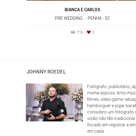
BIANCA E CARLOS
PRE WEDDING
PENHA - SC
718
2
JOHNNY ROEDEL
Fotógrafo, publicitário, 
minha esposa. Amo músic
filmes, vídeo-game, tatua
hambúrguer e jogar baral
considero um fotógrafo
visão não tão tradicional
focado em registrar a e
em cada...