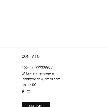
CONTATO
+55 (47) 999338957
Enviar mensagem
johnnyroedel@gmail.com
Itajaí / SC
CONTATO