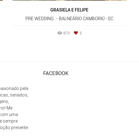
GRASIELA E FELIPE
PRE WEDDING
BALNEÁRIO CAMBORIÚ - SC
873
5
FACEBOOK
apaixonado pela
as, seriados,
gens,
ho! Me
 com uma
 e sempre
moção presente