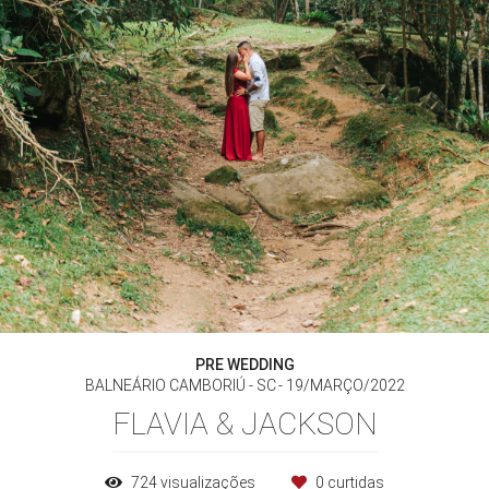
PRE WEDDING
BALNEÁRIO CAMBORIÚ - SC
19/MARÇO/2022
FLAVIA & JACKSON
724
visualizações
0
curtidas