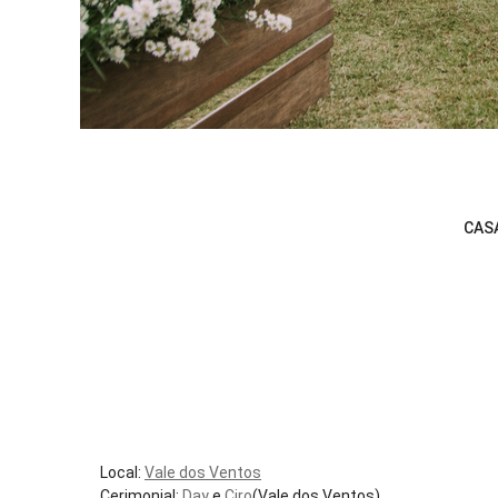
CAS
Local:
Vale dos Ventos
Cerimonial:
Day
e
Ciro
(Vale dos Ventos)