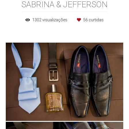
SABRINA & JEFFERSON
1302
visualizações
56
curtidas