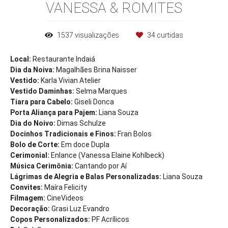
VANESSA & ROMITES
1537
visualizações
34
curtidas
Local:
Restaurante Indaiá
Dia da Noiva:
Magalhães Brina Naisser
Vestido:
Karla Vivian Atelier
Vestido Daminhas:
Selma Marques
Tiara para Cabelo:
Giseli Donca
Porta Aliança para Pajem:
Liana Souza
Dia do Noivo:
Dimas Schulze
Docinhos Tradicionais e Finos:
Fran Bolos
Bolo de Corte:
Em doce Dupla
Cerimonial:
Enlance (Vanessa Elaine Kohlbeck)
Música Cerimônia:
Cantando por Aí
Lágrimas de Alegria e Balas Personalizadas:
Liana Souza
Convites:
Maíra Felicity
Filmagem:
CineVideos
Decoração:
Grasi Luz Evandro
Copos Personalizados:
PF Acrílicos