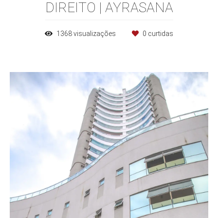
DIREITO | AYRASANA
1368
visualizações
0
curtidas