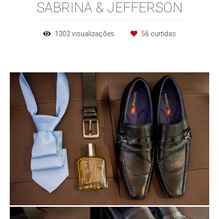
SABRINA & JEFFERSON
1302
visualizações
56
curtidas