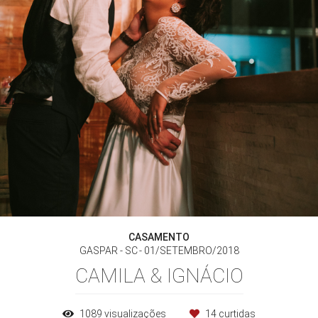
CASAMENTO
GASPAR - SC
01/SETEMBRO/2018
CAMILA & IGNÁCIO
1089
visualizações
14
curtidas