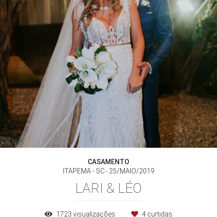
CASAMENTO
ITAPEMA - SC
25/MAIO/2019
LARI & LÉO
1723
visualizações
4
curtidas