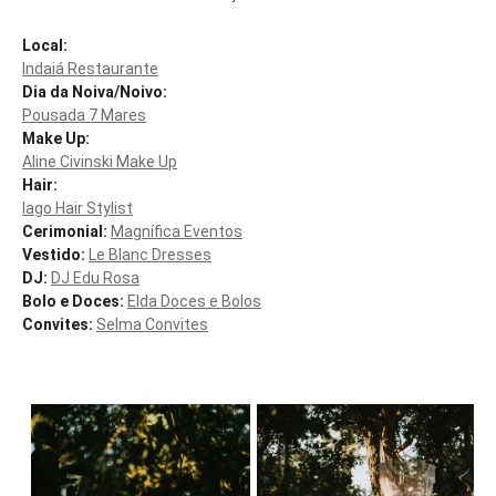
Local:
Indaiá Restaurante
Dia da Noiva/Noivo:
Pousada 7 Mares
Make Up:
Aline Civinski Make Up
Hair:
Iago Hair Stylist
Cerimonial:
Magnífica Eventos
Vestido:
Le Blanc Dresses
DJ:
DJ Edu Rosa
Bolo e Doces:
Elda Doces e Bolos
Convites:
Selma Convites