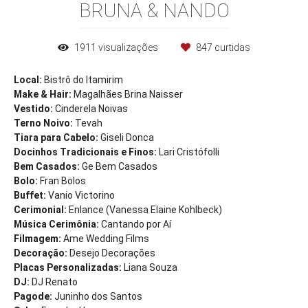
BRUNA & NANDO
1911
visualizações
847
curtidas
Local:
Bistrô do Itamirim
Make & Hair:
Magalhães Brina Naisser
Vestido:
Cinderela Noivas
Terno Noivo:
Tevah
Tiara para Cabelo:
Giseli Donca
Docinhos Tradicionais e Finos:
Lari Cristófolli
Bem Casados:
Ge Bem Casados
Bolo:
Fran Bolos
Buffet:
Vanio Victorino
Cerimonial:
Enlance (Vanessa Elaine Kohlbeck)
Música Cerimônia:
Cantando por Aí
Filmagem:
Ame Wedding Films
Decoração:
Desejo Decorações
Placas Personalizadas:
Liana Souza
DJ:
DJ Renato
Pagode:
Juninho dos Santos