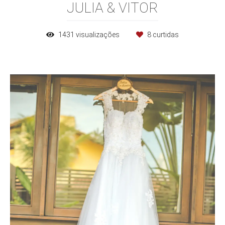
JULIA & VITOR
1431
visualizações
8
curtidas